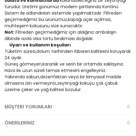
salata ve kahvaltılarda
kullanabileceğiniz bir zeytinyağı
türüdür. Üretimi günümüz modern şartlarında Kontinü
Sistem ile adlandırılan sistemde yapılmaktadır. Filtreden
geçirmediğimiz bu ürünümüz,kapağı açılır açılmaz,
muhteşem kokusunu size sunacaktır.
Not:
Filtreden geçirmediğimiz için aldığınız ambalajın
dibinde azda olsa tortu bırakması doğaldır.
Uyarı ve kullanım koşulları
Tüketim süresi,dolum tarihinden itibaren.kalitesini koruyarak
24 aydır.
Güneş görmeyen,karanlık ve serin bir ortamda saklayınız.
Hava ile uzun süreli temas etmesini engelleyiniz.
Yakınında sabun,dezenfektan veya bir kimyasal madde
olmasına izin vermeyiniz,zeytinyağı kokuyu çok çabuk
üzerine çeker ve yağ kalitesi bozulur.
MÜŞTERİ YORUMLARI
ÖNERİLERİNİZ