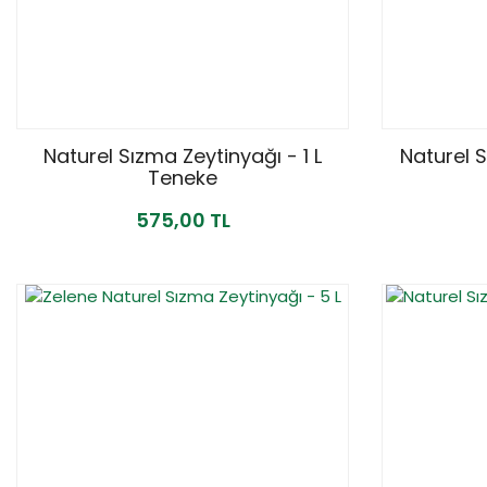
Naturel Sızma Zeytinyağı - 1 L
Naturel S
Teneke
575,00 TL
YENİ
%12
YENİ