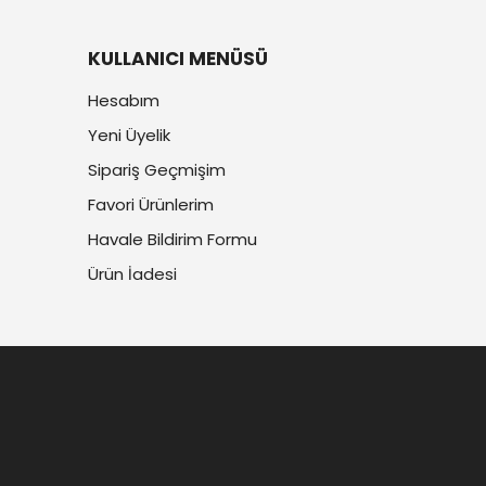
aha çok ön plana çıkaran Naturel Sızma Zeytinyağı,
KULLANICI MENÜSÜ
Hesabım
Yeni Üyelik
ı zenginleştirecek. Sızma Zeytinyağına Özgün’ün satış
Sipariş Geçmişim
Favori Ürünlerim
Havale Bildirim Formu
Ürün İadesi
rel Sızma Zeytinyağı fiyatlarına buradan ulaşabilirsiniz.
eri sayesinde içeriğinde bulunan E vitamini sayesinde, cilt
irsiniz.