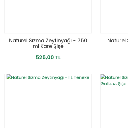
Naturel Sızma Zeytinyağı - 750
Naturel 
ml Kare Şişe
525,00 TL
YENİ
YENİ