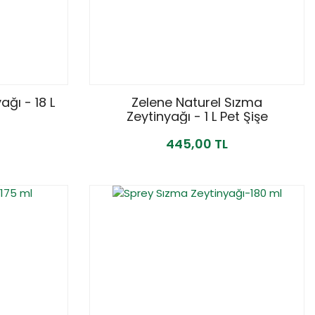
ğı - 18 L
Zelene Naturel Sızma
Zeytinyağı - 1 L Pet Şişe
445,00 TL
YENİ