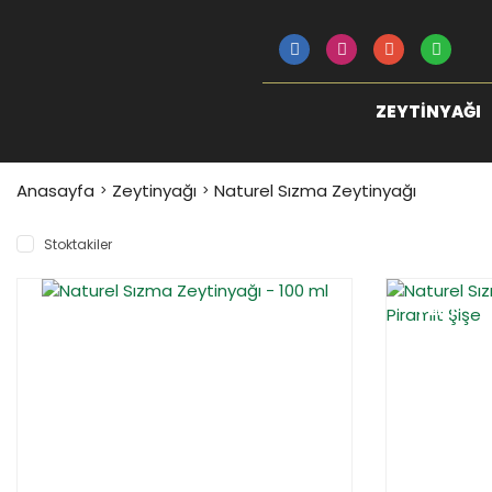
ZEYTINYAĞI
Anasayfa
Zeytinyağı
Naturel Sızma Zeytinyağı
Stoktakiler
YENİ
YENİ