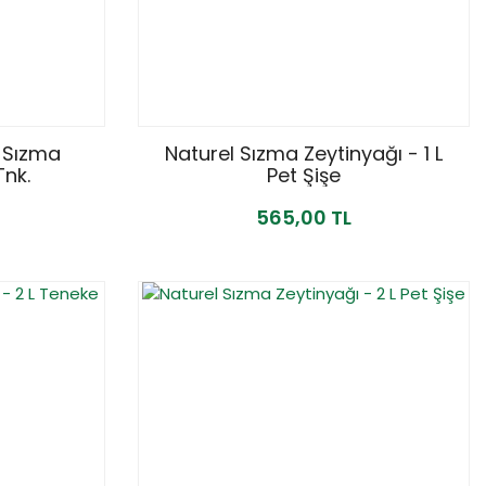
 Sızma
Naturel Sızma Zeytinyağı - 1 L
Tnk.
Pet Şişe
565,00 TL
YENİ