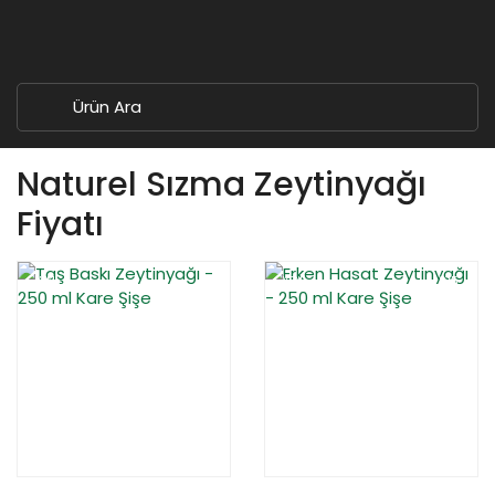
Naturel Sızma Zeytinyağı
Fiyatı
YENİ
YENİ
%15