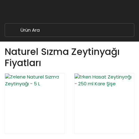
Naturel Sızma Zeytinyağı
Fiyatları
YENİ
%12
YENİ
%15