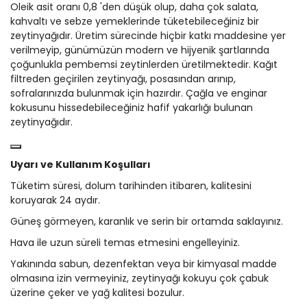
Oleik asit oranı 0,8 'den düşük olup, daha çok salata,
kahvaltı ve sebze yemeklerinde tüketebileceğiniz bir
zeytinyağıdır. Üretim
sürecinde hiçbir katkı maddesine yer
verilmeyip, günümüzün modern ve hijyenik şar
tlarında
çoğunl
ukla pembemsi
zeytinlerden üretilmektedir. Kağıt
filtreden geçirilen zeytinyağı, posasından arınıp,
sofralarınız
da bulunmak için hazırdır. Çağla ve enginar
kokusunu hissedebileceğiniz hafif yakarlığı bulunan
zeytinyağıdı
r.
Uyarı ve Kullanım Koşulları
Tüketim süresi, dolum tarihinden itibaren, kalitesini
koruyarak 24 aydır.
Güneş görmeyen, karanlık ve serin bir ortamda saklayınız.
Hava ile uzun süreli temas etmesini engelleyiniz.
Yakınında sabun, dezenfektan veya bir kimyasal madde
olmasına izin vermeyiniz, zeytinyağı kokuyu çok çabuk
üzerine çeker ve yağ kalitesi bozulur.