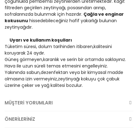
çoğunlukla pembemsi zeytinlerden üretilmektedir. Kağıt
filtreden geçirilen zeytinyağı, posasından arınıp,
sofralarınızda bulunmak için hazırdır.
Çağla ve enginar
kokusunu
hissedebileceğiniz hafif yakarlığı bulunan
zeytinyağıdır.
Uyarı ve kullanım koşulları
Tüketim süresi, dolum tarihinden itibaren,kalitesini
koruyarak 24 aydır.
Güneş görmeyen,karanlık ve serin bir ortamda saklayınız.
Hava ile uzun süreli temas etmesini engelleyiniz.
Yakınında sabun,dezenfektan veya bir kimyasal madde
olmasına izin vermeyiniz,zeytinyağı kokuyu çok çabuk
üzerine çeker ve yağ kalitesi bozulur.
MÜŞTERİ YORUMLARI
ÖNERİLERİNİZ