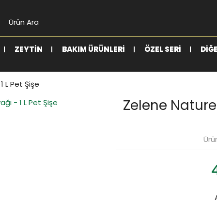
ZEYTIN
BAKIM ÜRÜNLERI
ÖZEL SERI
DIĞ
1 L Pet Şişe
Zelene Naturel
Ürü