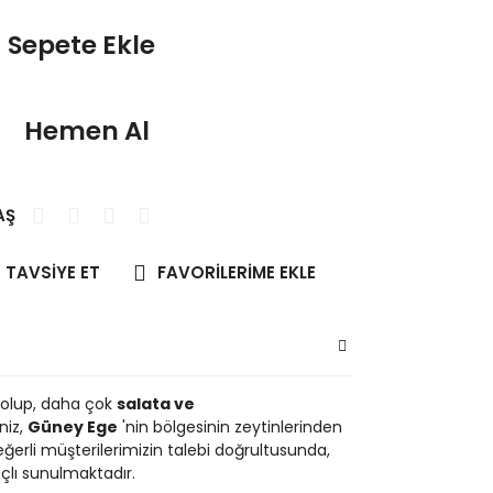
Sepete Ekle
Hemen Al
AŞ
TAVSİYE ET
olup, daha çok
salata ve
niz,
Güney Ege
'nin bölgesinin zeytinlerinden
değerli müşterilerimizin talebi doğrultusunda,
çlı sunulmaktadır.