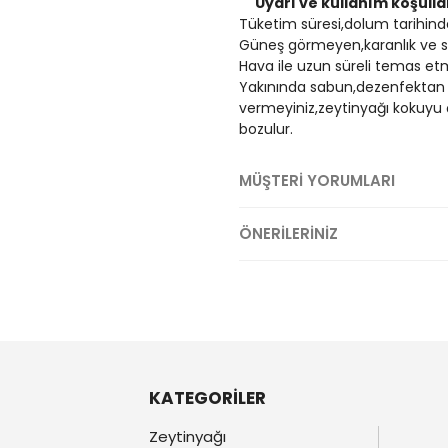
Uyarı ve kullanım koşulla
Tüketim süresi,dolum tarihinde
Güneş görmeyen,karanlık ve se
Hava ile uzun süreli temas etm
Yakınında sabun,dezenfektan 
vermeyiniz,zeytinyağı kokuyu 
bozulur.
MÜŞTERİ YORUMLARI
ÖNERİLERİNİZ
KATEGORİLER
Zeytinyağı