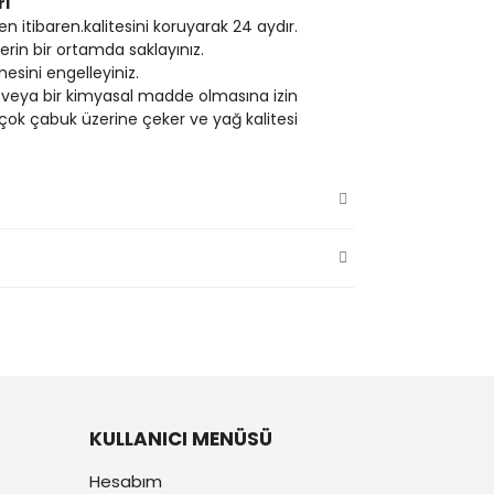
rı
n itibaren.kalitesini koruyarak 24 aydır.
rin bir ortamda saklayınız.
esini engelleyiniz.
veya bir kimyasal madde olmasına izin
çok çabuk üzerine çeker ve yağ kalitesi
KULLANICI MENÜSÜ
Hesabım