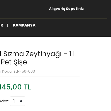
Alışveriş Sepetiniz
-
ER
KAMPANYA
 Sızma Zeytinyağı - 1 L
Pet Şişe
n Kodu: ZLN-50-003
445,00 TL
Adet: