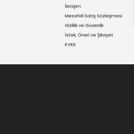
İletişim
Mesafeli Satış Sözleşmesi
Gizlilik ve Güvenlik
İstek, Öneri ve Şikayet
KVKK