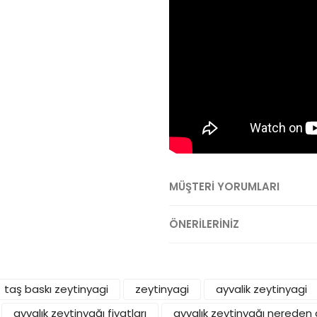
MÜŞTERİ YORUMLARI
ÖNERİLERİNİZ
taş baskı zeytinyagi
zeytinyagi
ayvalik zeytinyagi
ayvalık zeytinyağı fiyatları
ayvalık zeytinyağı nereden a