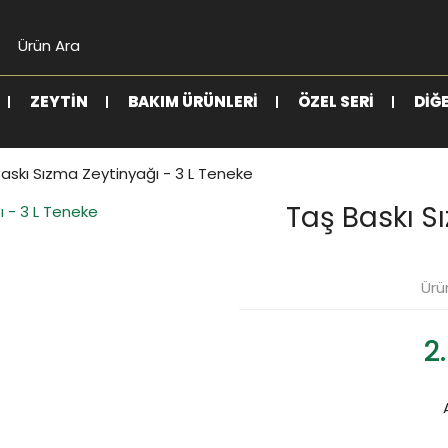
ZEYTIN
BAKIM ÜRÜNLERI
ÖZEL SERI
DIĞ
askı Sızma Zeytinyağı - 3 L Teneke
Taş Baskı S
Ürü
2