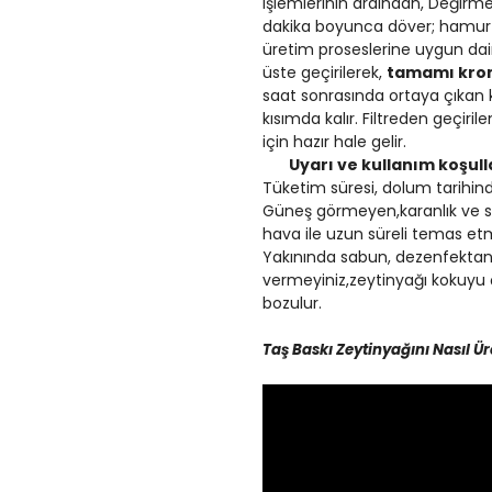
işlemlerinin ardından, Değirme
dakika boyunca döver; hamur h
üretim proseslerine uygun daire
üste geçirilerek,
tamamı kro
saat sonrasında ortaya çıkan kızı
kısımda kalır. Filtreden geçiri
için hazır hale gelir.
Uyarı ve kullanım koşull
Tüketim süresi, dolum tarihinde
Güneş görmeyen,karanlık ve se
hava ile uzun süreli temas etm
Yakınında sabun, dezenfektan
vermeyiniz,zeytinyağı kokuyu 
bozulur.
Taş Baskı Zeytinyağını Nasıl Ür