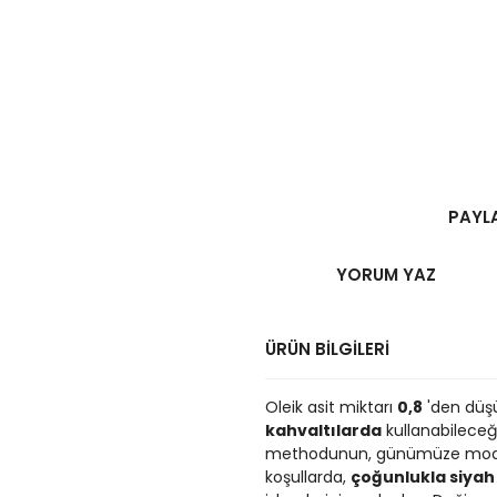
PAYL
YORUM YAZ
ÜRÜN BİLGİLERİ
Oleik asit miktarı
0,8
'den düş
kahvaltılarda
kullanabileceği
methodunun, günümüze moderni
koşullarda,
çoğunlukla siyah