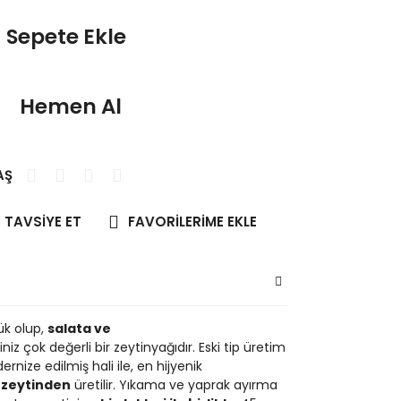
Sepete Ekle
Hemen Al
AŞ
TAVSİYE ET
ük olup,
salata ve
niz çok değerli bir zeytinyağıdır. Eski tip üretim
ze edilmiş hali ile, en hijyenik
 zeytinden
üretilir. Yıkama ve yaprak ayırma