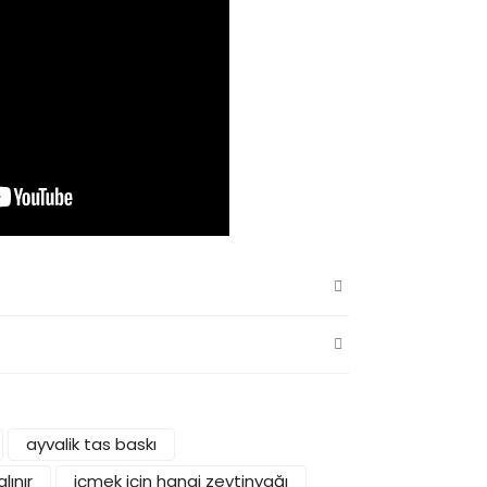
ayvalik tas baskı
lınır
içmek için hangi zeytinyağı