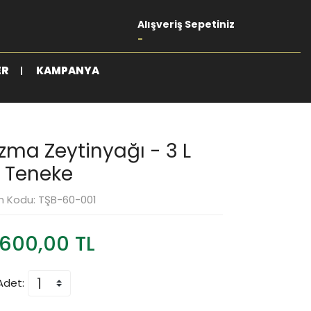
Alışveriş Sepetiniz
-
ER
KAMPANYA
ızma Zeytinyağı - 3 L
Teneke
n Kodu: TŞB-60-001
.600,00 TL
Adet: