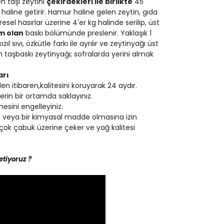
n taşı zeytini
çekirdekleri ile birlikte
45
aline getirir. Hamur haline gelen zeytin, gıda
sel hasırlar üzerine 4'er kg halinde serilip, üst
m olan
baskı bölümünde preslenir. Yaklaşık 1
l sıvı, özkütle farkı ile ayrılır ve zeytinyağı üst
len taşbaskı zeytinyağı; sofralarda yerini almak
arı
n itibaren,kalitesini koruyarak 24 aydır.
rin bir ortamda saklayınız.
esini engelleyiniz.
 veya bir kimyasal madde olmasına izin
çok çabuk üzerine çeker ve yağ kalitesi
etiyoruz ?