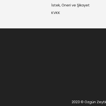
İstek, Öneri ve Şikayet
KVKK
2023 © Özgün Zeytin. 