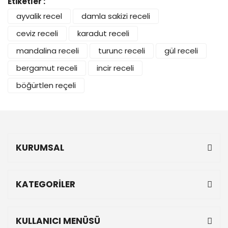
Etiketler :
ayvalik recel
damla sakizi receli
ceviz receli
karadut receli
mandalina receli
turunc receli
gül receli
bergamut receli
incir receli
böğürtlen reçeli
KURUMSAL
KATEGORİLER
KULLANICI MENÜSÜ