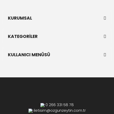
KURUMSAL
KATEGORİLER
KULLANICI MENÜSÜ
0 266 331 58 78
iletisim@ozgunzeytin.com.tr