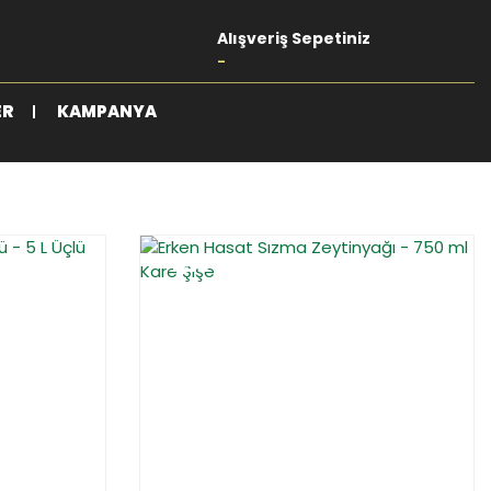
Alışveriş Sepetiniz
-
ER
KAMPANYA
%14
YENİ
%15