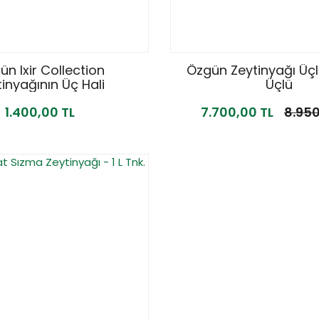
n Ixir Collection
Özgün Zeytinyağı Üçl
inyağının Üç Hali
Üçlü
1.400,00 TL
7.700,00 TL
8.950
%15