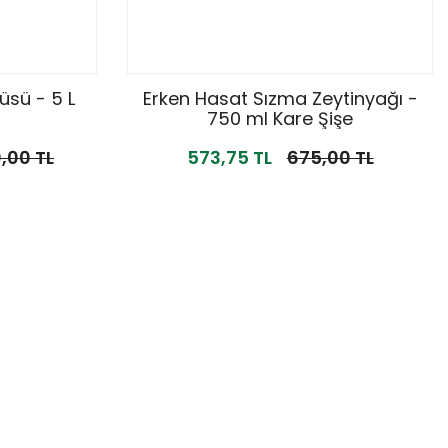
üsü - 5 L
Erken Hasat Sızma Zeytinyağı -
750 ml Kare Şişe
,00 TL
573,75 TL
675,00 TL