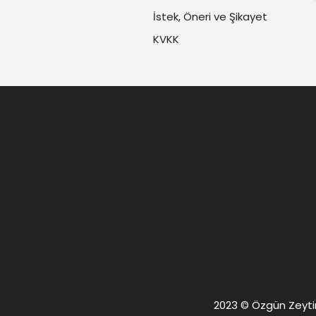
İstek, Öneri ve Şikayet
KVKK
2023 © Özgün Zeytin. 