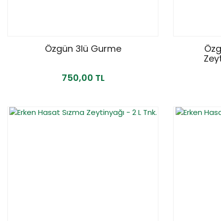
Özgün 3lü Gurme
Özgü
Zeyt
750,00 TL
YENİ
%15
YENİ