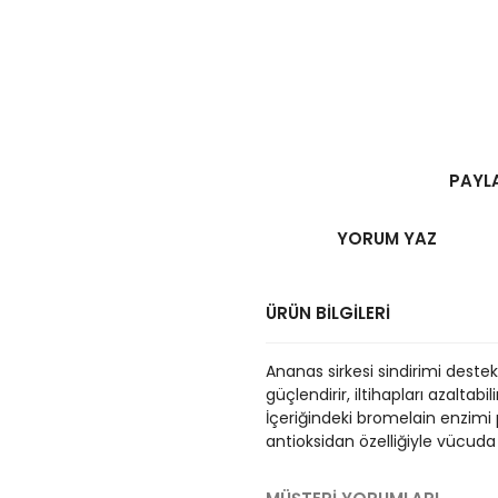
PAYL
YORUM YAZ
ÜRÜN BİLGİLERİ
Ananas sirkesi sindirimi destekl
güçlendirir, iltihapları azaltabi
İçeriğindeki bromelain enzimi p
antioksidan özelliğiyle vücuda