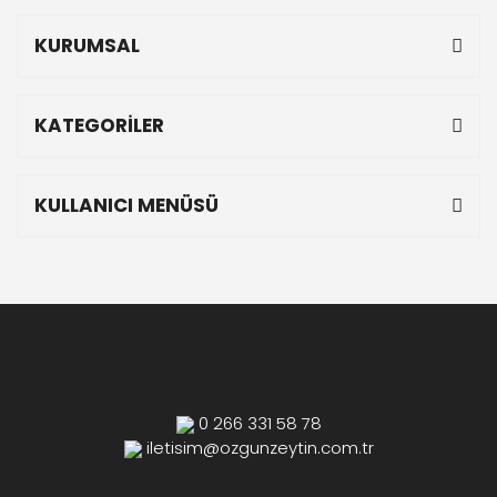
KURUMSAL
KATEGORİLER
KULLANICI MENÜSÜ
0 266 331 58 78
iletisim@ozgunzeytin.com.tr