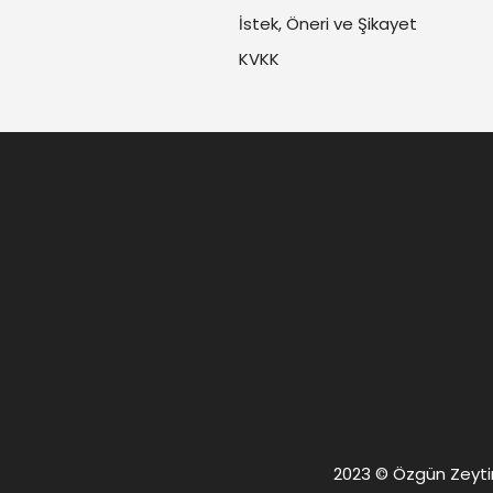
İstek, Öneri ve Şikayet
KVKK
2023 © Özgün Zeytin. 