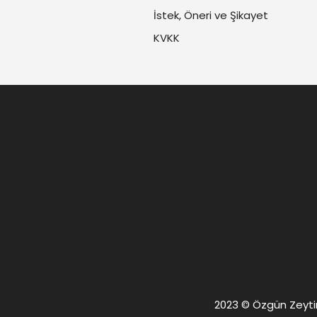
İstek, Öneri ve Şikayet
KVKK
2023 © Özgün Zeytin. 