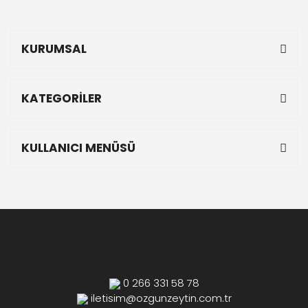
KURUMSAL
KATEGORİLER
KULLANICI MENÜSÜ
0 266 331 58 78
iletisim@ozgunzeytin.com.tr