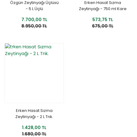
Özgün Zeytinyağı Üçlüsü
Erken Hasat Sızma
- 5 L Üçlü
Zeytinyağı - 750 ml Kare
Şişe
7.700,00 TL
573,75 TL
8.950,00 TL
675,00 TL
YENİ
%15
Erken Hasat Sızma
Zeytinyağı - 2 L Tnk.
1.428,00 TL
1.680,00 TL