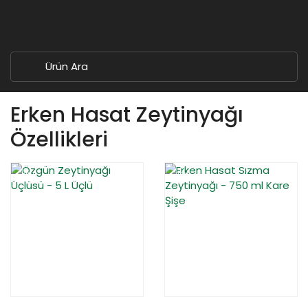
Erken Hasat Zeytinyağı
Özellikleri
YENİ
%14
YENİ
%15