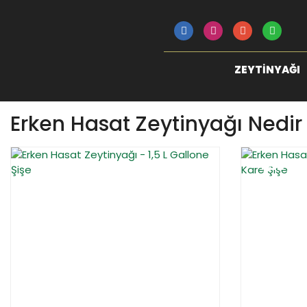
ZEYTINYAĞI
Erken Hasat Zeytinyağı Nedir
YENİ
%15
YENİ