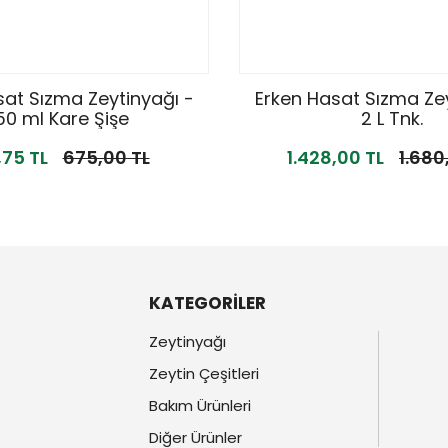
sat Sızma Zeytinyağı -
Erken Hasat Sızma Zey
50 ml Kare Şişe
2 L Tnk.
,75 TL
675,00 TL
1.428,00 TL
1.680
KATEGORİLER
Zeytinyağı
Zeytin Çeşitleri
Bakım Ürünleri
Diğer Ürünler