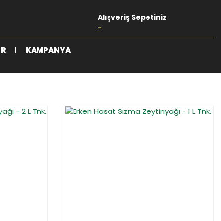
Alışveriş Sepetiniz
-
ER
KAMPANYA
%15
YENİ
%15