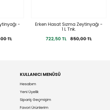
tinyağı -
Erken Hasat Sızma Zeytinyağı -
1 L Tnk.
,00 TL
722,50 TL
850,00 TL
KULLANICI MENÜSÜ
Hesabım
Yeni Üyelik
Sipariş Geçmişim
Favori Ürünlerim