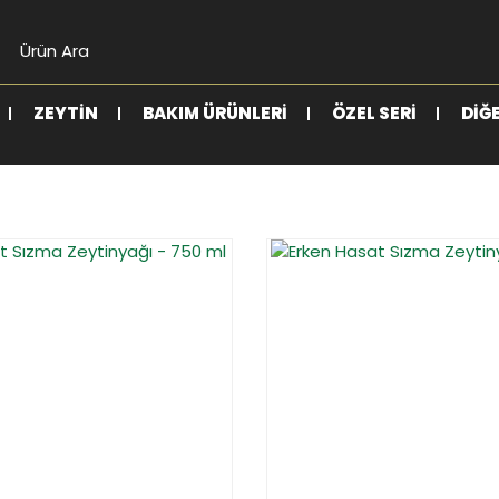
ZEYTIN
BAKIM ÜRÜNLERI
ÖZEL SERI
DIĞ
%15
YENİ