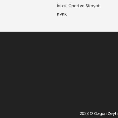
İstek, Öneri ve Şikayet
KVKK
2023 © Özgün Zeytin. 