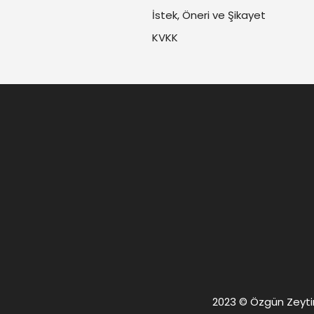
İstek, Öneri ve Şikayet
KVKK
2023 © Özgün Zeytin. 