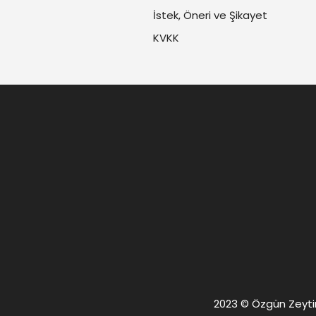
İstek, Öneri ve Şikayet
KVKK
2023 © Özgün Zeytin. 