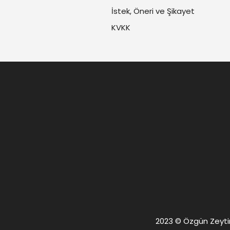
İstek, Öneri ve Şikayet
KVKK
2023 © Özgün Zeytin. 