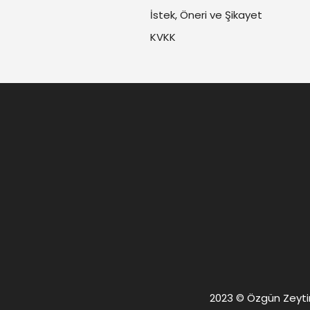
İstek, Öneri ve Şikayet
KVKK
2023 © Özgün Zeytin. 