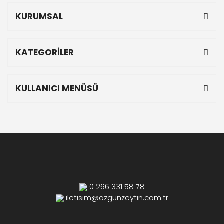
KURUMSAL
KATEGORİLER
KULLANICI MENÜSÜ
0 266 331 58 78
iletisim@ozgunzeytin.com.tr